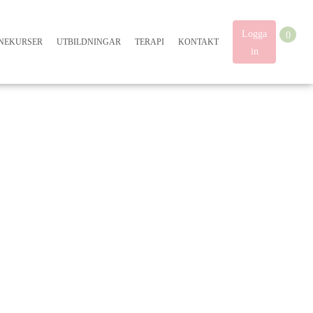
Logga
0
INEKURSER
UTBILDNINGAR
TERAPI
KONTAKT
in