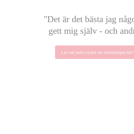
"Det är det bästa jag någ
gett mig själv - och and
Läs vad andra tyckte om utbildningen här!