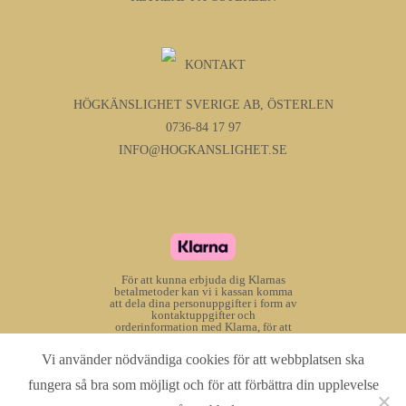
KONTAKT
HÖGKÄNSLIGHET SVERIGE AB, ÖSTERLEN
0736-84 17 97
INFO@HOGKANSLIGHET.SE
För att kunna erbjuda dig Klarnas
betalmetoder kan vi i kassan komma
att dela dina personuppgifter i form av
kontaktuppgifter och
orderinformation med Klarna, för att
Klarna ska kunna bedöma om du kan
välja betalmetoderna, samt för att
Vi använder nödvändiga cookies för att webbplatsen ska
anpassa dem för dig. Dina
personuppgifter som delas behandlas
fungera så bra som möjligt och för att förbättra din upplevelse
enligt
Klarnas egen
dataskyddsinformation
.