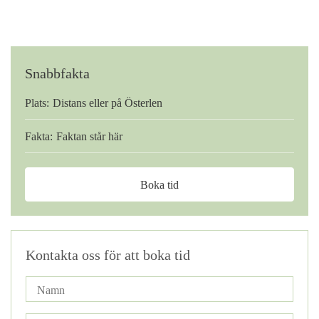
Snabbfakta
Plats:
Distans eller på Österlen
Fakta:
Faktan står här
Boka tid
Kontakta oss för att boka tid