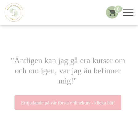
0
"Äntligen kan jag gå era kurser om
och om igen, var jag än befinner
mig!"
Erbjudande på vår första onlinekurs - klicka här!