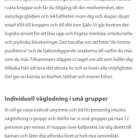
i våra kroppar och får du tillgång till din medvetenhet, den
naturliga glädjen och lekfullheten inom dig och skapar djupt
rotad tillit till kroppen och till ditt inre Själv. Vi går bortom det
logiska sinnet för att låsa upp och frigöra mentala, emotionella
och psykiska blockeringar. Det handlar om att hitta ”de ömma
punkterna” och de bakomliggande orsakerna till varför du mår
som du mår. Tillsammans släpper vi taget om allt som håller dig
tillbaka från att leva ditt största liv och se livets alla möjligheter.
Det ger en känsla av klarhet, lätthet och enorm frihet.
Individuell vägledning i små grupper
Vi vill ge varje individ utrymme och tid för personlig intuitiv
vägledning (i grupp) och därför tar vi små grupper på max 12
personer per retreat. Vi hoppar över kallpratet, tar dig direkt till
kärnan och låter dig utforska livet ur helt nya synvinklar.