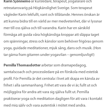
Karin Sjönnemo
är kursledare, terapeut, yogalärare och
retreatansvarig på Högkänslighet Sverige. Som terapeut
vägleder Karin lekfullt, vant och tillåtande. Hennes önskan är
att kunna bidra till en värld av mer medvetenhet, där vi lyssnar
mer till oss själva och till varandra. Karin har en särskild
förmåga att guida våra högkänsliga kroppar att släppa taget
om spänningar, stress och känslor som behöver frigöras genom
yoga, guidade meditationer, mjuk sång, dans och musik. (Hon
tar gärna fram gitarren under yogavilan – genomljuvligt!)
Pernilla Thomasdotter
arbetar som dramapedagog,
samtalscoach och processledare på en förskola med estetisk
profil. För Pernilla är det centrala i livet att skapa en känsla av
frihet i alla sammanhang. Frihet att vara de vi är, fullt ut och
möjliggöra för andra att vara sig själva fullt ut. Pernilla
praktiserar yoga och meditation dagligen för att vara i kontakt
med mig själv och vara autentisk i mötet med andra.