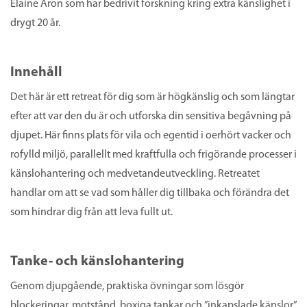
Elaine Aron som har bedrivit forskning kring extra känslighet i
drygt 20 år.
Innehåll
Det här är ett retreat för dig som är högkänslig och som längtar
efter att var den du är och utforska din sensitiva begåvning på
djupet. Här finns plats för vila och egentid i oerhört vacker och
rofylld miljö, parallellt med kraftfulla och frigörande processer i
känslohantering och medvetandeutveckling. Retreatet
handlar om att se vad som håller dig tillbaka och förändra det
som hindrar dig från att leva fullt ut.
Tanke- och känslohantering
Genom djupgående, praktiska övningar som lösgör
blockeringar, motstånd, boxiga tankar och ”inkapslade känslor”