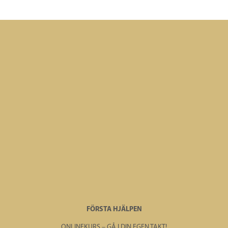
FÖRSTA HJÄLPEN
ONLINEKURS – GÅ I DIN EGEN TAKT!