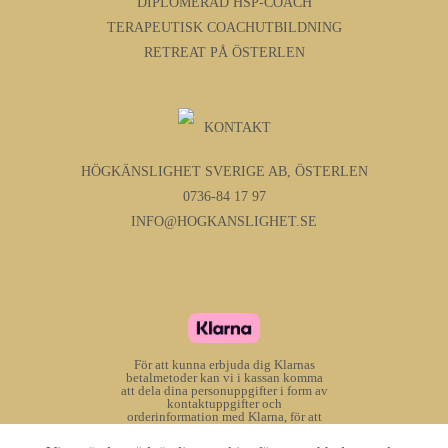
DIPLOMERAD HSP-COACH
TERAPEUTISK COACHUTBILDNING
RETREAT PÅ ÖSTERLEN
KONTAKT
HÖGKÄNSLIGHET SVERIGE AB, ÖSTERLEN
0736-84 17 97
INFO@HOGKANSLIGHET.SE
För att kunna erbjuda dig Klarnas
betalmetoder kan vi i kassan komma
att dela dina personuppgifter i form av
kontaktuppgifter och
orderinformation med Klarna, för att
Klarna ska kunna bedöma om du kan
välja betalmetoderna, samt för att