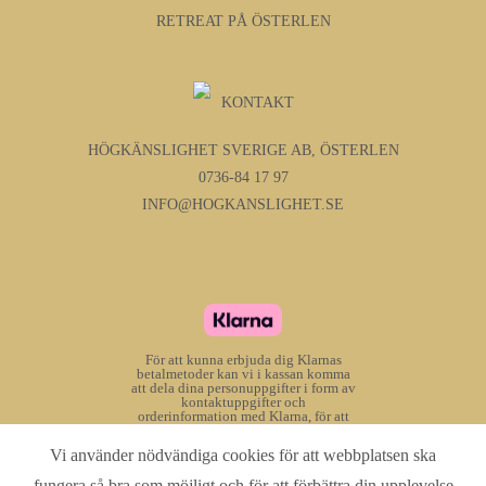
RETREAT PÅ ÖSTERLEN
KONTAKT
HÖGKÄNSLIGHET SVERIGE AB, ÖSTERLEN
0736-84 17 97
INFO@HOGKANSLIGHET.SE
För att kunna erbjuda dig Klarnas
betalmetoder kan vi i kassan komma
att dela dina personuppgifter i form av
kontaktuppgifter och
orderinformation med Klarna, för att
Klarna ska kunna bedöma om du kan
välja betalmetoderna, samt för att
Vi använder nödvändiga cookies för att webbplatsen ska
anpassa dem för dig. Dina
personuppgifter som delas behandlas
fungera så bra som möjligt och för att förbättra din upplevelse